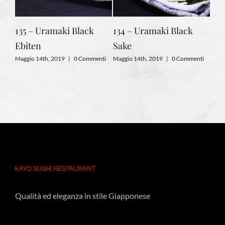
135 – Uramaki Black
134 – Uramaki Black
133
Ebiten
Sake
Magg
nti
Maggio 14th, 2019
|
0 Commenti
Maggio 14th, 2019
|
0 Commenti
kAYO SUSHI RESTAURANT
Qualità ed eleganza in stile Giapponese