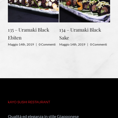
135 – Uramaki Black
134 – Uramaki Black
133
Ebiten
Sake
Magg
nti
Maggio 14th, 2019
|
0 Commenti
Maggio 14th, 2019
|
0 Commenti
kAYO SUSHI RESTAURANT
Qualità ed eleganza in stile Giapponese