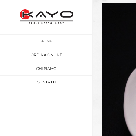
Salta
Ingrandisci
al
immagine
contenuto
HOME
ORDINA ONLINE
CHI SIAMO
CONTATTI