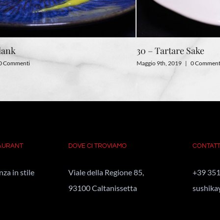
lank
30 – Tartare Sake
0 Commenti
Maggio 9th, 2019
|
0 Comment
TAURANT
DOVE CI TROVIAMO
CONTATT
za in stile
Viale della Regione 85,
+39 351
93100 Caltanissetta
sushika