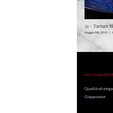
32 – Tartare B
Maggio 9th, 2019
|
kAYO SUSHI RES
Qualità ed elegan
Giapponese