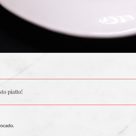
to piatto!
vocado.