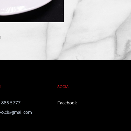
i
I
SOCIAL
 885 5777
Facebook
yo.cl@gmail.com