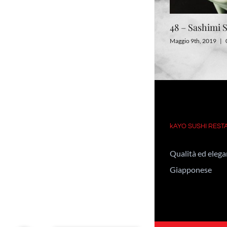
57 – Sushi Sashimi grande
48 – Sashimi 
Maggio 13th, 2019
|
0 Commenti
Maggio 9th, 2019
|
kAYO SUSHI RES
Qualità ed elegan
Giapponese