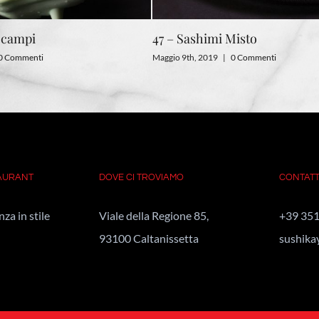
Scampi
47 – Sashimi Misto
0 Commenti
Maggio 9th, 2019
|
0 Commenti
TAURANT
DOVE CI TROVIAMO
CONTATT
za in stile
Viale della Regione 85,
+39 351
93100 Caltanissetta
sushika