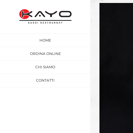
Salta
Ingrandisci
al
immagine
contenuto
HOME
ORDINA ONLINE
CHI SIAMO
CONTATTI