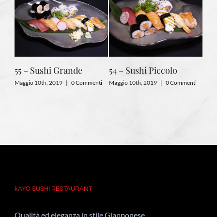
55 – Sushi Grande
54 – Sushi Piccolo
Maggio 10th, 2019
|
0 Commenti
Maggio 10th, 2019
|
0 Commenti
kAYO SUSHI RESTAURANT
Qualità ed eleganza in stile Giapponese