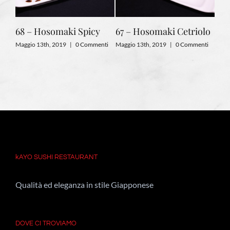
68 – Hosomaki Spicy
67 – Hosomaki Cetriolo
66 
Maggio 13th, 2019
|
0 Commenti
Maggio 13th, 2019
|
0 Commenti
Magg
nti
kAYO SUSHI RESTAURANT
Qualità ed eleganza in stile Giapponese
DOVE CI TROVIAMO