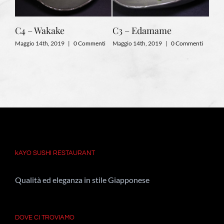
sto
C4 – Wakake
C3 – Edamame
C2 
Maggio 14th, 2019
|
0 Commenti
Maggio 14th, 2019
|
0 Commenti
Magg
nti
kAYO SUSHI RESTAURANT
Qualità ed eleganza in stile Giapponese
DOVE CI TROVIAMO