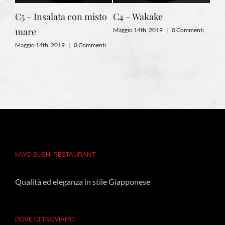
ta
C5 – Insalata con misto
C4 – Wakake
C2 
mare
Maggio 14th, 2019
|
0 Commenti
Magg
nti
Maggio 14th, 2019
|
0 Commenti
kAYO SUSHI RESTAURANT
Qualità ed eleganza in stile Giapponese
DOVE CI TROVIAMO